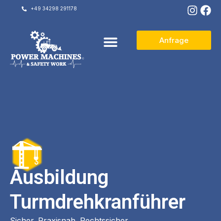
+49 34298 291178
Anfrage
Ausbildung
Turmdrehkranführer
Sicher. Praxisnah. Rechtssicher.